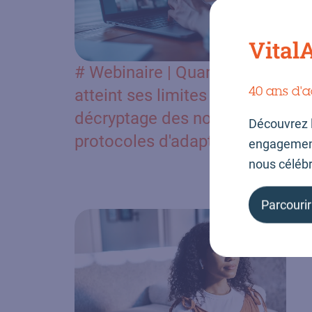
VitalA
# Webinaire | Quand la PPC
40 ans d'a
atteint ses limites :
décryptage des nouveaux
Découvrez 
protocoles d'adaptation
engagement 
nous céléb
Parcourir