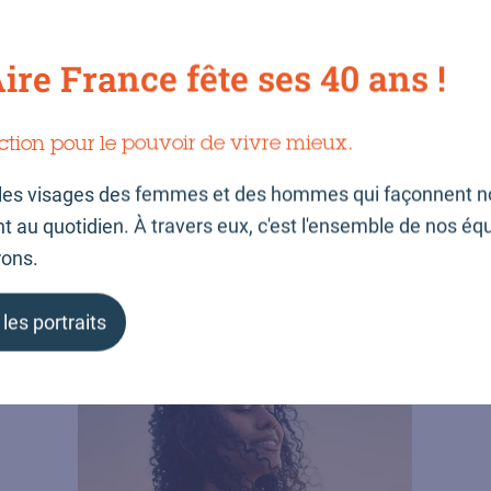
ire France fête ses 40 ans !
VitalAire présente au
ction pour le pouvoir de vivre mieux.
congrès CPLF 2026
les visages des femmes et des hommes qui façonnent n
au quotidien. À travers eux, c'est l'ensemble de nos éq
rons.
 les portraits