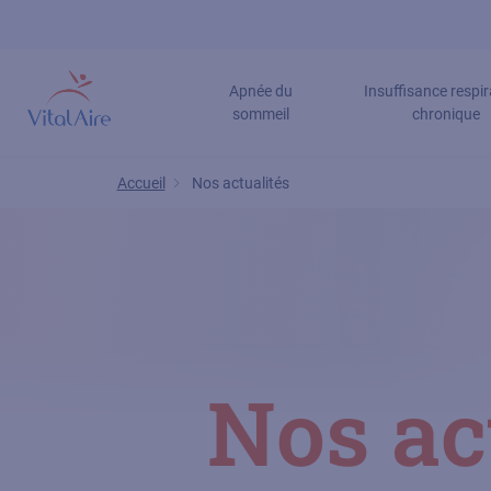
Aller
au
contenu
Apnée du
Insuffisance respir
principal
sommeil
chronique
Accueil
Nos actualités
Nos ac