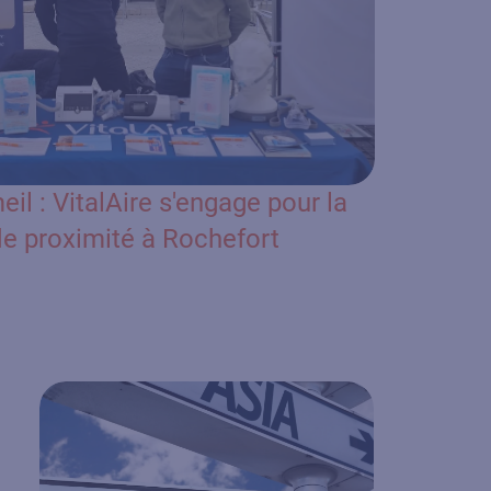
l : VitalAire s'engage pour la
de proximité à Rochefort