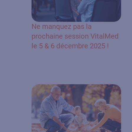
Ne manquez pas la
prochaine session VitalMed
le 5 & 6 décembre 2025 !