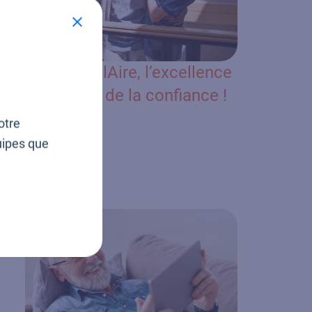
2026 : VitalAire, l’excellence
au service de la confiance !
otre
uipes que