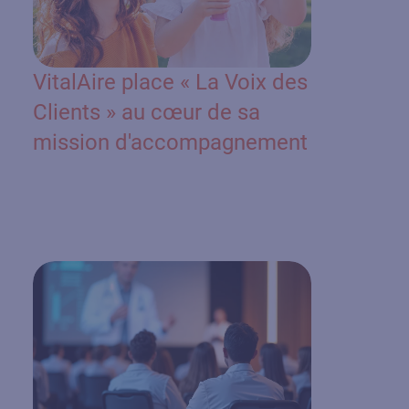
VitalAire place « La Voix des
Clients » au cœur de sa
mission d'accompagnement