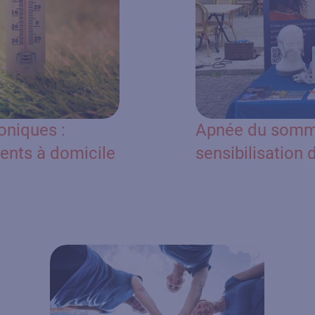
oniques :
Apnée du sommei
ents à domicile
sensibilisation 