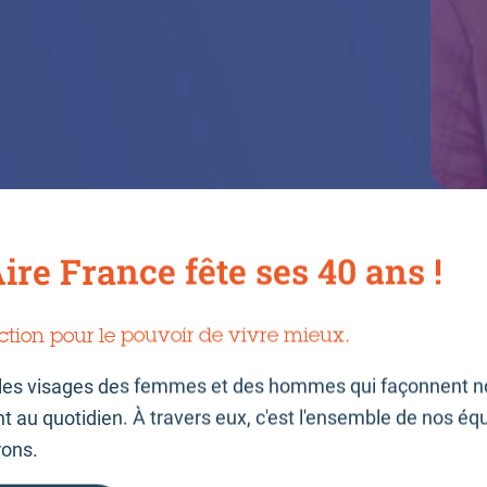
ire France fête ses 40 ans !
utiles dans quelques si
ction pour le pouvoir de vivre mieux.
les visages des femmes et des hommes qui façonnent n
au quotidien. À travers eux, c'est l'ensemble de nos éq
rons.