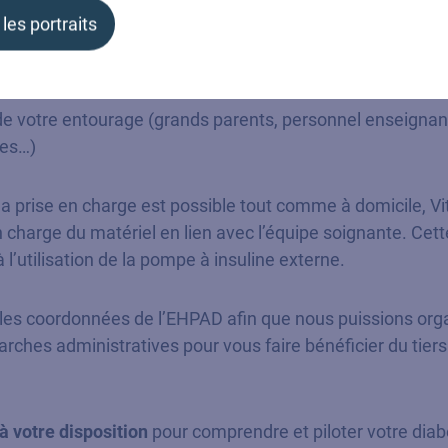
ents,
VitalAire assure partout en France :
 les portraits
tre lieu de vacances
un infirmier
de votre entourage (grands parents, personnel enseignant
ces…)
la prise en charge est possible tout comme à domicile, V
 en charge du matériel en lien avec l’équipe soignante. Ce
 l’utilisation de la pompe à insuline externe.
s coordonnées de l’EHPAD afin que nous puissions organi
ches administratives pour vous faire bénéficier du tiers 
 à votre disposition
pour comprendre et piloter votre diabè