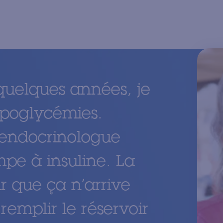
 quelques années, je
ypoglycémies.
’endocrinologue
pe à insuline. La
r que ça n’arrive
 remplir le réservoir