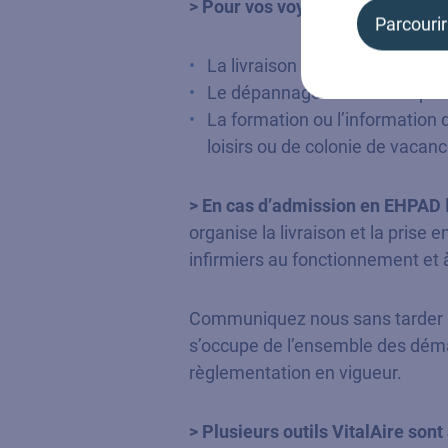
> Pour vos voyages et déplacem
Parcourir
La livraison du matériel sur vo
Le dépannage du matériel par 
La formation ou l’information 
loisirs ou de colonie de vacan
> En cas d’admission en EHPAD
organise la livraison et la prise
infirmiers au fonctionnement et à
Communiquez nous sans tarder le
s’occupe de l’ensemble des démar
règlementation en vigueur.
> Plusieurs outils VitalAire sont