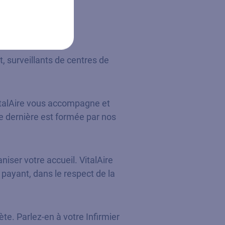
, surveillants de centres de
italAire vous accompagne et
tte dernière est formée par nos
ser votre accueil. VitalAire
payant, dans le respect de la
te. Parlez-en à votre Infirmier