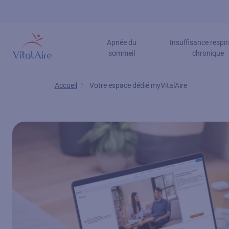
Aller
au
contenu
Apnée du
Insuffisance respir
principal
sommeil
chronique
Accueil
Votre espace dédié myVitalAire