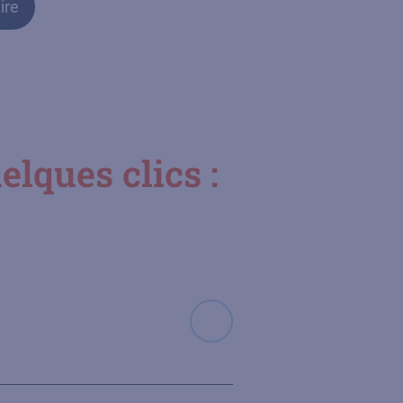
ire
lques clics :