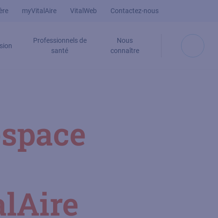
ère
myVitalAire
VitalWeb
Contactez-nous
Professionnels de
Nous
sion
santé
connaître
espace
lAire