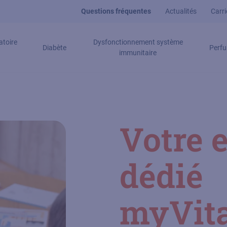
Questions fréquentes
Actualités
Carri
atoire
Dysfonctionnement système
Diabète
Perfu
immunitaire
Votre 
dédié
myVita