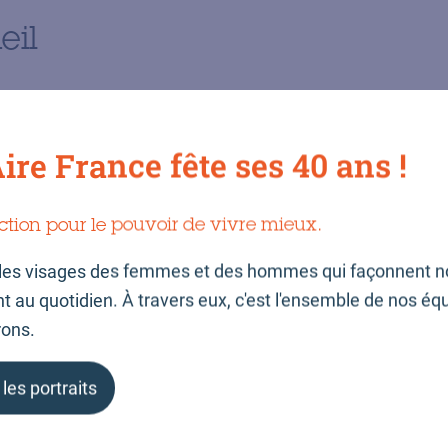
eil
ire France fête ses 40 ans !
a nouvelle application '
ction pour le pouvoir de vivre mieux.
les visages des femmes et des hommes qui façonnent n
ésent disponible sur Smartphone ! Connectez-vous direc
au quotidien. À travers eux, c'est l'ensemble de nos éq
eur !
rons.
 les portraits