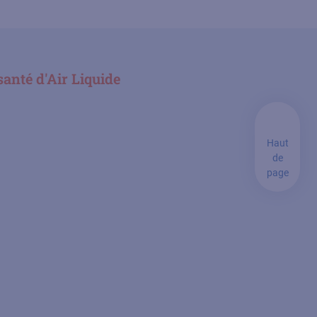
santé d'Air Liquide
Haut
de
page