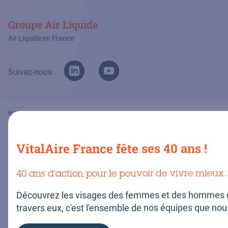
Groupe Air Liquide
Air Liquide en France
Suivez-nous
© VitalAire France 2026
Mentions légales
Transparence
Politique de cookies
VitalAire France fête ses 40 ans !
Conditions générales de prestations de services
Plan du site
Politique données personnelles
Gérer les cookies
40 ans d'action pour le pouvoir de vivre mieux.
Découvrez les visages des femmes et des hommes q
travers eux, c'est l'ensemble de nos équipes que nou