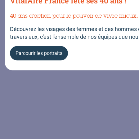
VitalAire France fête ses 40 ans !
Conditions générales de prestations de services
Plan du site
Politique données personnelles
Gérer les cookies
40 ans d'action pour le pouvoir de vivre mieux.
Découvrez les visages des femmes et des hommes q
travers eux, c'est l'ensemble de nos équipes que nou
Parcourir les portraits