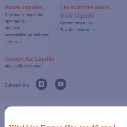
Accès rapides
Les activités santé
d'Air Liquide
Questions Fréquentes
MyVitalAire
Qui sommes-nous ?
VitalWeb
Travailler avec nous
Accessibilité: partiellement
conforme
Groupe Air Liquide
Air Liquide en France
Suivez-nous
© VitalAire France 2026
Mentions légales
Transparence
Politique de cookies